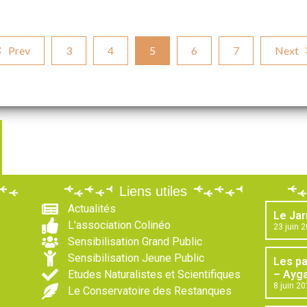
Prev
3
4
5
6
7
Next
Liens utiles
Actualités
Le Jar
L'association Colinéo
23 juin 
Sensibilisation Grand Public
Sensibilisation Jeune Public
Les p
Etudes Naturalistes et Scientifiques
– Ayga
8 juin 2
Le Conservatoire des Restanques