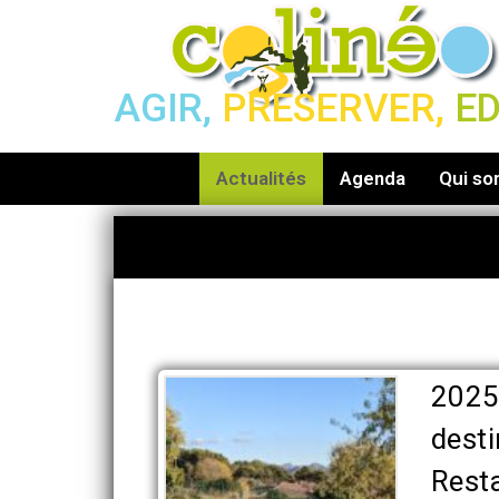
AGIR,
PRESERVER,
E
Actualités
Agenda
Qui s
2025
desti
Rest