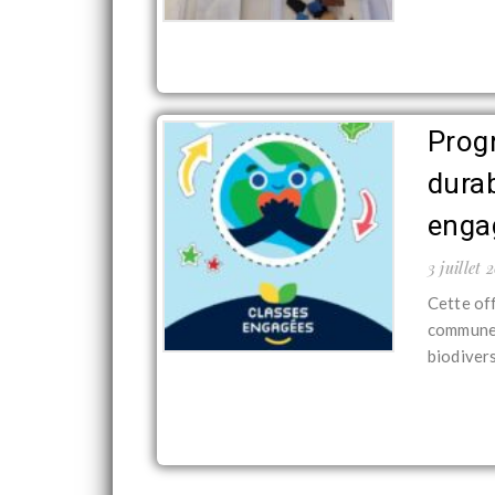
Prog
durab
enga
3 juillet 
Cette of
commune 
biodivers