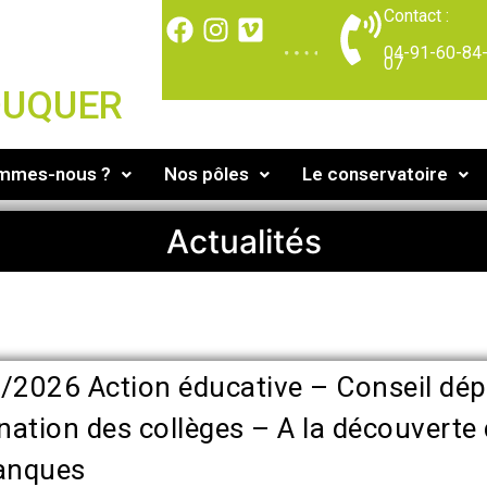
Contact :
04-91-60-84
07
DUQUER
ommes-nous ?
Nos pôles
Le conservatoire
Actualités
/2026 Action éducative – Conseil dép
nation des collèges – A la découverte
anques