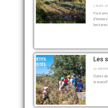
5 mars 2
Il est e
d’immers
hectares 
Les s
20 janvie
Dates des
le massif