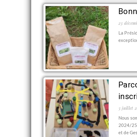
Bonne
23 décem
La Présid
exception
Parc
insc
3 juillet 
Nous som
2024/25 
et de Ges