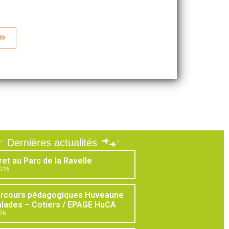
Dernières actualités
ret au Parc de la Ravelle
2026
arcours pédagogiques Huveaune
lades – Cotiers / EPAGE HuCA
026