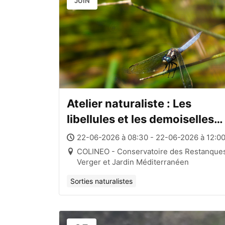
JUIN
Atelier naturaliste : Les
libellules et les demoiselles
de la mare du Conservatoire
22-06-2026 à 08:30 - 22-06-2026 à 12:0
des Restanques
COLINEO - Conservatoire des Restanque
Verger et Jardin Méditerranéen
Sorties naturalistes