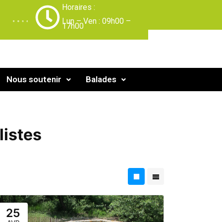
Horaires :
-
Lun – Ven : 09h00 –
17h00
Nous soutenir
Balades
listes
25