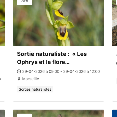
AVR
Sortie naturaliste : « Les
Ophrys et la flore
remarquable de la Chaîne de
0
29-04-2026 à 09:00 - 29-04-2026 à 12:00
l’Étoile »
s
Marseille
Sorties naturalistes