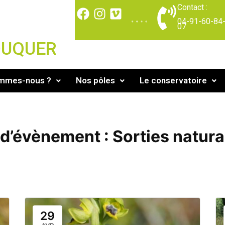
Contact :
04-91-60-84
07
DUQUER
ommes-nous ?
Nos pôles
Le conservatoire
 d’évènement :
Sorties natura
29