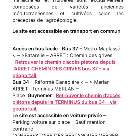
composées de variétés anciennes
méditerranéennes et cultivées selon les
préceptes de l’agroécologie.
Le site est accessible en transport en commun
:
Accès en bus facile
:
Bus 37
– Metro Maplassé
< – >Batarelle – ARRET : Chemin des grives
:
Retrouver le chemin d’accès piétons depuis
l’ARRET CHEMIN DES GRIVES bus 37 – via
géoportail,
Bus 34
– Réformé Canebiére < – > Merlan –
ARRET : Terminus MERLAN –
Place
Guynemer
:
Retrouver le chemin d’accès
piétons depuis lle TERMINUS du bus 34 – via
géoportail,
Le site est accessible en voiture privée –
Parking voiture sur place – Sauf mention
contraire
CONSERVATOIRE DES RESTANQUES VERGER