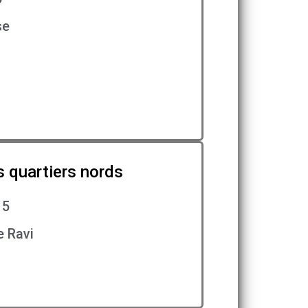
se
s quartiers nords
15
e Ravi