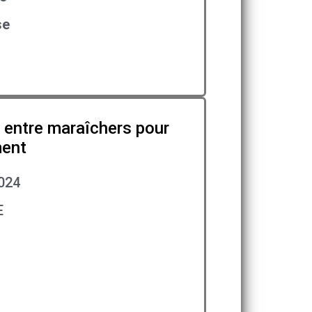
se
e entre maraîchers pour
ment
024
E