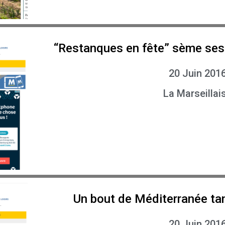
“Restanques en fête” sème ses 
20 Juin 201
La Marseillai
Un bout de Méditerranée tan
20 Juin 201