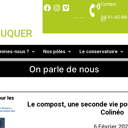
Contact :
04-91-60-84
07
DUQUER
ommes-nous ?
Nos pôles
Le conservatoire
On parle de nous
Le compost, une seconde vie po
Colinéo
6 Février 20