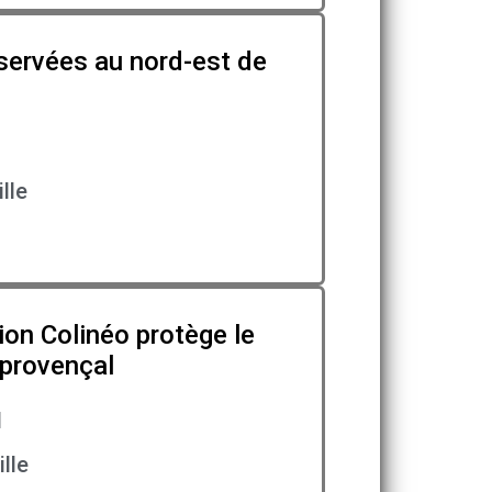
éservées au nord-est de
lle
ion Colinéo protège le
 provençal
1
lle