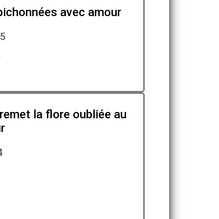
t bichonnées avec amour
15
e
emet la flore oubliée au
r
4