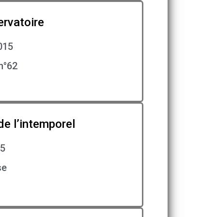
ervatoire
015
n°62
de l’intemporel
15
se