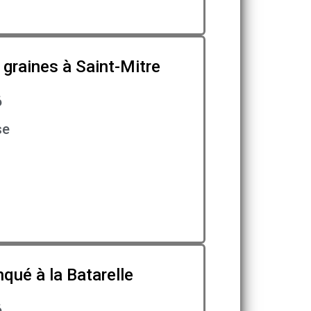
graines à Saint-Mitre
6
se
qué à la Batarelle
6