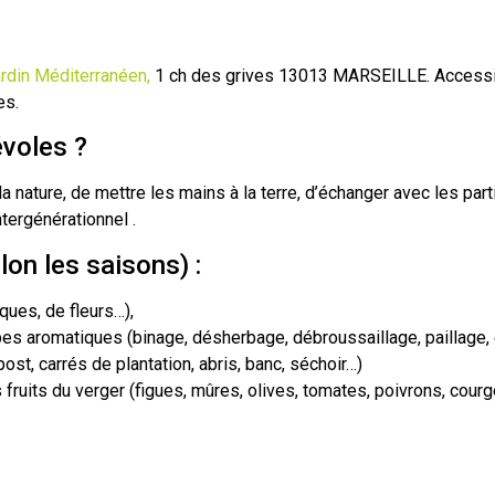
rdin Méditerranéen,
1 ch des grives 13013 MARSEILLE. Accessi
es.
voles ?
a nature, de mettre les mains à la terre, d’échanger avec les parti
ntergénérationnel .
on les saisons) :
ques, de fleurs…),
rbes aromatiques (binage, désherbage, débroussaillage, paillage, 
ost, carrés de plantation, abris, banc, séchoir…)
 fruits du verger (figues, mûres, olives, tomates, poivrons, cour