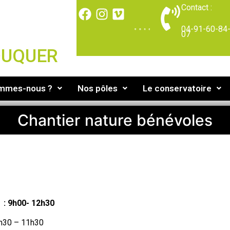
Contact :
04-91-60-84
07
DUQUER
ommes-nous ?
Nos pôles
Le conservatoire
Chantier nature bénévoles
r : 9h00- 12h30
 8h30 – 11h30