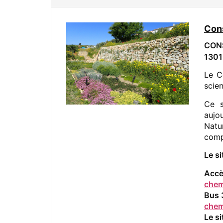
Cons
CON
1301
Le C
scie
Ce s
aujo
Natu
comp
Le s
Accè
chem
Bus 
chem
Le si