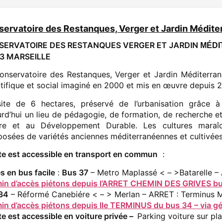
ervatoire des Restanques, Verger et Jardin Médite
SERVATOIRE DES RESTANQUES VERGER ET JARDIN
MÉDI
3 MARSEILLE
onservatoire des Restanques, Verger et Jardin Méditerran
ntifique et social imaginé en 2000 et mis en œuvre depuis 2
ite de 6 hectares, préservé de l’urbanisation grâce à 
urd’hui un lieu de pédagogie, de formation, de recherche et
re et au Développement Durable. Les cultures maraîch
osées de variétés anciennes méditerranéennes et cultivées 
ite est accessible en transport en commun
:
s en bus facile
:
Bus 37
– Metro Maplassé < – >Batarelle –
in d’accès piétons depuis l’ARRET CHEMIN DES GRIVES bus 
34
– Réformé Canebiére < – > Merlan – ARRET : Terminus
in d’accès piétons depuis lle TERMINUS du bus 34 – via gé
te est accessible en voiture privée –
Parking voiture sur pl