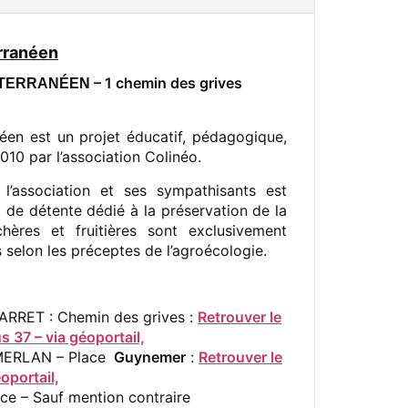
rranéen
– 1 chemin des grives
TERRANÉEN
éen est un projet éducatif, pédagogique,
010 par l’association Colinéo.
l’association et ses sympathisants est
 de détente dédié à la préservation de la
ères et fruitières sont exclusivement
selon les préceptes de l’agroécologie.
 ARRET : Chemin des grives :
Retrouver le
37 – via géoportail,
 MERLAN – Place
Guynemer
:
Retrouver le
oportail,
ace – Sauf mention contraire