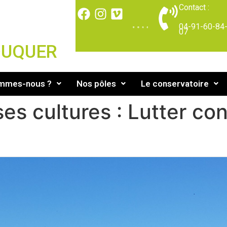
Contact :
04-91-60-84
07
DUQUER
ommes-nous ?
Nos pôles
Le conservatoire
ses cultures : Lutter con