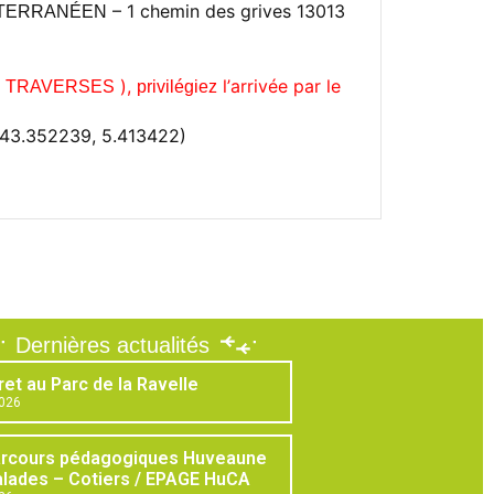
– 1 chemin des grives 13013
TERRANÉEN
E
),
l’
arrivée par le
TRAVERSES
privilégiez
(43.352239, 5.413422)
Dernières actualités
ret au Parc de la Ravelle
2026
arcours pédagogiques Huveaune
lades – Cotiers / EPAGE HuCA