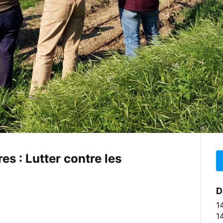
es : Lutter contre les
D
1
1