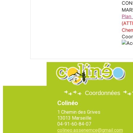
CON
MAR
Plan
ATT
(
Chem
Coor
Coordonnées
Colinéo
1 Chemin des Grives
13013 Marseille
04-91-60-84-07
colineo.assenemce@gmail.com