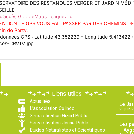
SERVATOIRE DES RESTANQUES VERGER ET JARDIN
MÉDI
SEILLE
 d’accès GoogleMaps : cliquez ici
ENTION LE GPS VOUS FAIT PASSER PAR DES CHEMINS D
in de Party,
données GPS : Latitude 43.352239 – Longitude 5.413422 
Liens utiles
Actualités
Le Jar
L'association Colinéo
23 juin 
Sensibilisation Grand Public
Sensibilisation Jeune Public
Les p
Etudes Naturalistes et Scientifiques
– Ayga