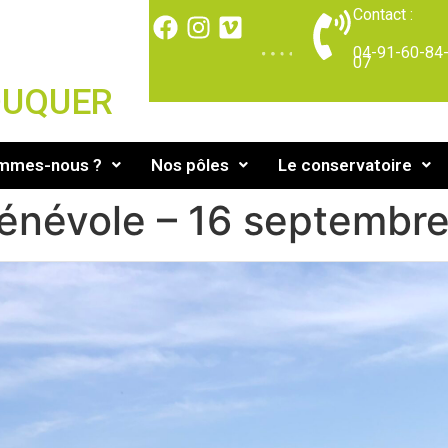
Contact :
04-91-60-84
07
DUQUER
ommes-nous ?
Nos pôles
Le conservatoire
bénévole – 16 septembr