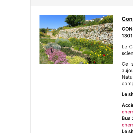
Cons
CON
1301
Le C
scie
Ce s
aujo
Natu
comp
Le s
Accè
chem
Bus 
chem
Le si