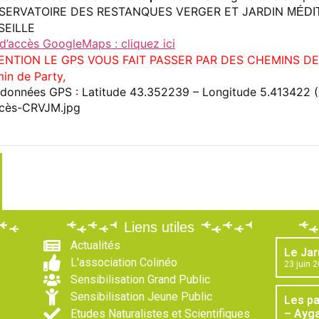
SERVATOIRE DES RESTANQUES VERGER ET JARDIN
MÉDI
SEILLE
 d’accès GoogleMaps : cliquez ici
ENTION LE GPS VOUS FAIT PASSER PAR DES CHEMINS D
in de Party,
données GPS : Latitude 43.352239 – Longitude 5.413422 
Liens utiles
Actualités
Le Jar
L'association Colinéo
23 juin 
Sensibilisation Grand Public
Sensibilisation Jeune Public
Les p
Etudes Naturalistes et Scientifiques
– Ayga