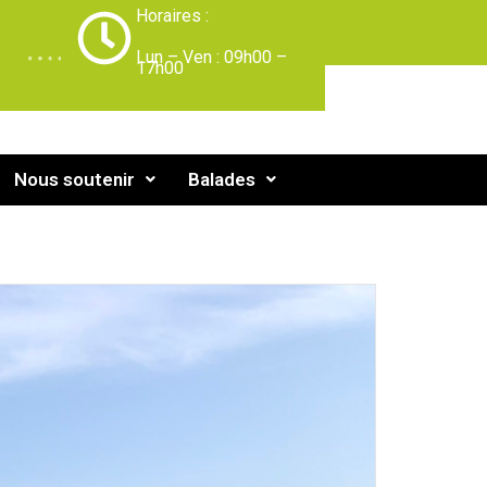
Horaires :
-
Lun – Ven : 09h00 –
17h00
Nous soutenir
Balades
e