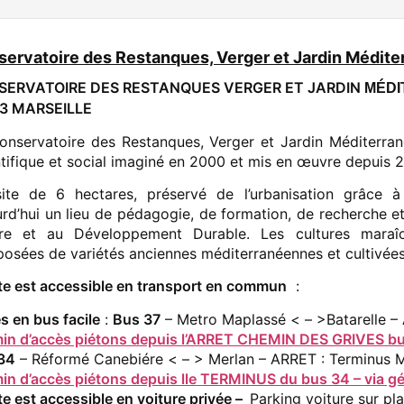
ervatoire des Restanques, Verger et Jardin Médite
SERVATOIRE DES RESTANQUES VERGER ET JARDIN
MÉDI
3 MARSEILLE
onservatoire des Restanques, Verger et Jardin Méditerran
ntifique et social imaginé en 2000 et mis en œuvre depuis 2
ite de 6 hectares, préservé de l’urbanisation grâce à 
urd’hui un lieu de pédagogie, de formation, de recherche et
re et au Développement Durable. Les cultures maraîch
osées de variétés anciennes méditerranéennes et cultivées 
ite est accessible en transport en commun
:
s en bus facile
:
Bus 37
– Metro Maplassé < – >Batarelle –
in d’accès piétons depuis l’ARRET CHEMIN DES GRIVES bus 
34
– Réformé Canebiére < – > Merlan – ARRET : Terminus
in d’accès piétons depuis lle TERMINUS du bus 34 – via gé
te est accessible en voiture privée –
Parking voiture sur pl