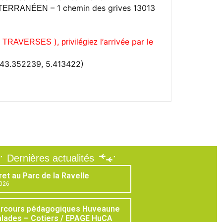
– 1 chemin des grives 13013
TERRANÉEN
E
),
l’
arrivée par le
TRAVERSES
privilégiez
(43.352239, 5.413422)
Dernières actualités
ret au Parc de la Ravelle
2026
arcours pédagogiques Huveaune
lades – Cotiers / EPAGE HuCA