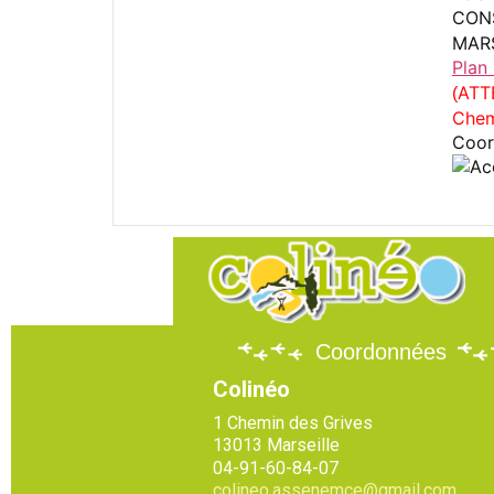
CON
MAR
Plan
ATT
(
Chem
Coor
Coordonnées
Colinéo
1 Chemin des Grives
13013 Marseille
04-91-60-84-07
colineo.assenemce@gmail.com