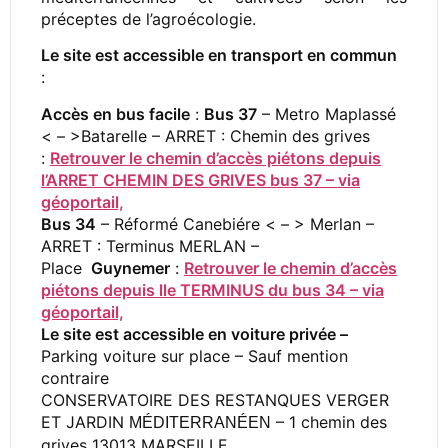
préceptes de l’agroécologie.
Le site est accessible en transport en commun
:
Accès en bus facile
:
Bus 37
– Metro Maplassé
< – >Batarelle – ARRET : Chemin des grives
:
Retrouver le chemin d’accès piétons depuis
l’ARRET CHEMIN DES GRIVES bus 37 – via
géoportail,
Bus 34
– Réformé Canebiére < – > Merlan –
ARRET : Terminus MERLAN –
Place
Guynemer
:
Retrouver le chemin d’accès
piétons depuis lle TERMINUS du bus 34 – via
géoportail,
Le site est accessible en voiture privée –
Parking voiture sur place – Sauf mention
contraire
CONSERVATOIRE DES RESTANQUES VERGER
ET JARDIN
– 1 chemin des
MÉDITERRANÉEN
grives 13013 MARSEILLE