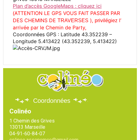
Plan d’accès GoogleMaps : cliquez ici
ATTENTION LE GPS VOUS FAIT PASSER PAR
(
DES CHEMINS DE
),
l’
TRAVERSES
privilégiez
arrivée par le Chemin de Party,
Coordonnées GPS : Latitude 43.352239 –
Longitude 5.413422 (43.352239, 5.413422)
Coordonnées
Colinéo
1 Chemin des Grives
13013 Marseille
04-91-60-84-07
colineo.assenemce@gmail.com