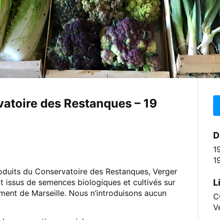
vatoire des Restanques – 19
D
1
1
roduits du Conservatoire des Restanques, Verger
L
t issus de semences biologiques et cultivés sur
ment de Marseille. Nous n’introduisons aucun
C
V