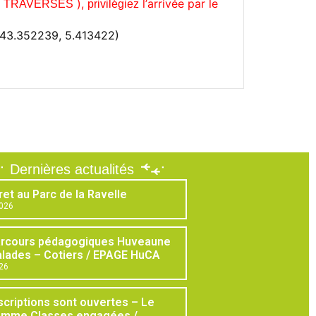
E
),
l’
arrivée par le
TRAVERSES
privilégiez
(43.352239, 5.413422)
Dernières actualités
ret au Parc de la Ravelle
2026
arcours pédagogiques Huveaune
lades – Cotiers / EPAGE HuCA
026
scriptions sont ouvertes – Le
amme Classes engagées /