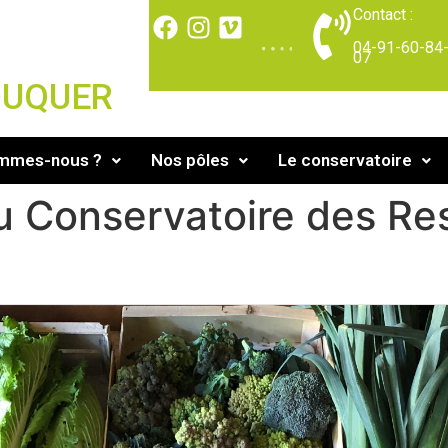
Contact :
04-91-60-84
07
DUQUER
ommes-nous ?
Nos pôles
Le conservatoire
u Conservatoire des Re