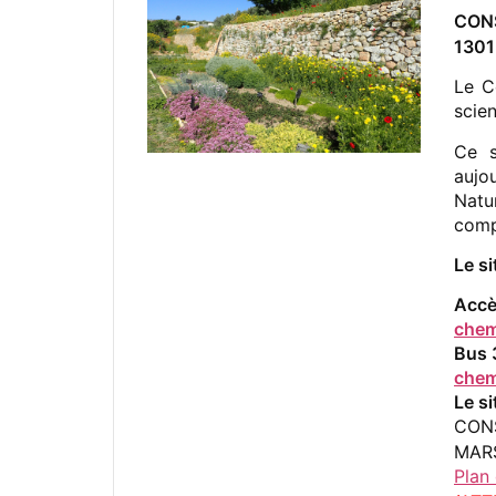
CON
1301
Le C
scie
Ce s
aujo
Natu
comp
Le s
Accè
chem
Bus 
chem
Le si
CON
MAR
Plan