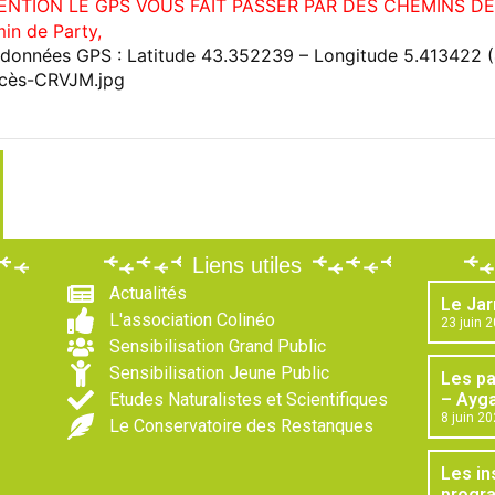
ENTION LE GPS VOUS FAIT PASSER PAR DES CHEMINS D
in de Party,
données GPS : Latitude 43.352239 – Longitude 5.413422 
Liens utiles
Actualités
Le Jar
L'association Colinéo
23 juin 
Sensibilisation Grand Public
Sensibilisation Jeune Public
Les p
Etudes Naturalistes et Scientifiques
– Ayga
8 juin 2
Le Conservatoire des Restanques
Les in
progr