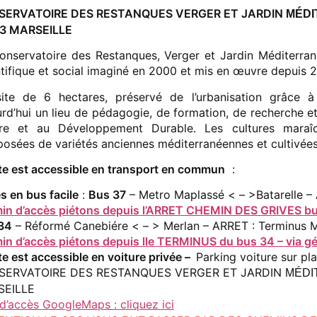
SERVATOIRE DES RESTANQUES VERGER ET JARDIN
MÉDI
3 MARSEILLE
onservatoire des Restanques, Verger et Jardin Méditerran
ntifique et social imaginé en 2000 et mis en œuvre depuis 2
ite de 6 hectares, préservé de l’urbanisation grâce à 
urd’hui un lieu de pédagogie, de formation, de recherche et
re et au Développement Durable. Les cultures maraîch
osées de variétés anciennes méditerranéennes et cultivées 
ite est accessible en transport en commun
:
s en bus facile
:
Bus 37
– Metro Maplassé < – >Batarelle –
in d’accès piétons depuis l’ARRET CHEMIN DES GRIVES bus 
34
– Réformé Canebiére < – > Merlan – ARRET : Terminus
in d’accès piétons depuis lle TERMINUS du bus 34 – via gé
te est accessible en voiture privée –
Parking voiture sur pl
SERVATOIRE DES RESTANQUES VERGER ET JARDIN
MÉDI
SEILLE
 d’accès GoogleMaps : cliquez ici