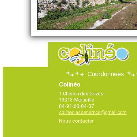
Coordonnées
Colinéo
1 Chemin des Grives
13013 Marseille
04-91-60-84-07
colineo.assenemce@gmail.com
Nous contacter