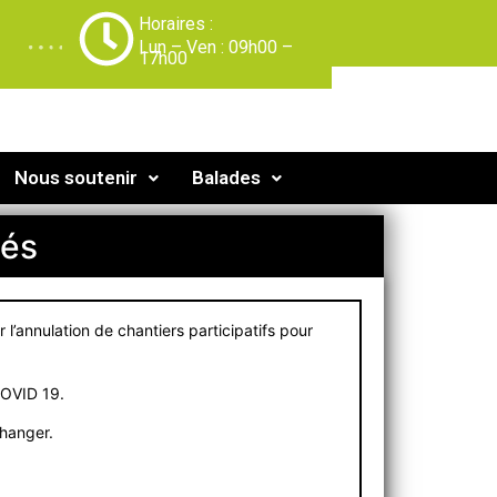
Horaires :
-
Lun – Ven : 09h00 –
17h00
Nous soutenir
Balades
lés
 l’annulation de chantiers participatifs pour
COVID 19.
changer.