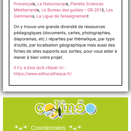
Provençal
e,
Le Naturoscop
e,
Planète Sciences
Méditerrané
e,
Le Bureau des guides – GR 201
3,
Les
Gammare
s,
La Ligue de l’enseignemen
t
On y trouve une grande diversité de ressources
pédagogiques (documents, cartes, photographies,
diaporamas, etc.) réparties par thématique, par type
d’outils, par localisation géographique mais aussi des
fiches de sites supports aux sorties, pour vous aider à
mener à bien votre projet.
Il n’y a plus qu’à cliquer ici :
https://www.edhucatheque.fr/
Coordonnées