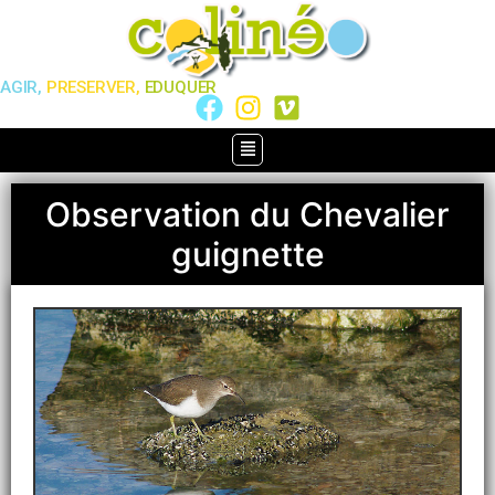
AGIR,
PRESERVER,
EDUQUER
Observation du Chevalier
guignette