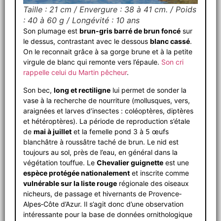
Taille : 21 cm / Envergure : 38 à 41 cm. / Poids
: 40 à 60 g / Longévité : 10 ans
Son plumage est
brun-gris barré de brun foncé
sur
le dessus, contrastant avec le dessous
blanc cassé
.
On le reconnait grâce à sa gorge brune et à la petite
virgule de blanc qui remonte vers l’épaule.
Son cri
rappelle celui du Martin pêcheur
.
Son bec,
long et rectiligne
lui permet de sonder la
vase à la recherche de nourriture (mollusques, vers,
araignées et larves d’insectes : coléoptères, diptères
et hétéroptères). La période de reproduction s’étale
de
mai à juillet
et la femelle pond 3 à 5 œufs
blanchâtre à roussâtre taché de brun. Le nid est
toujours au sol, près de l’eau, en général dans la
végétation touffue. Le
Chevalier guignette
est une
espèce protégée nationalement
et inscrite comme
vulnérable sur la liste rouge
régionale des oiseaux
nicheurs, de passage et hivernants de Provence‐
Alpes‐Côte d’Azur. Il s’agit donc d’une observation
intéressante pour la base de données ornithologique