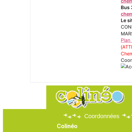
chem
Bus 
chem
Le si
CON
MAR
Plan
ATT
(
Chem
Coor
Coordonnées
Colinéo