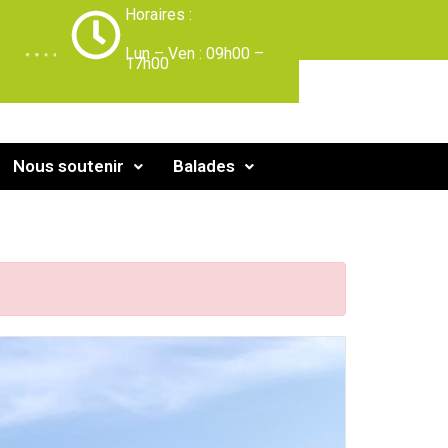
Horaires :
-
Lun – Ven : 09h00 –
17h00
Nous soutenir
Balades