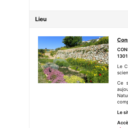
Lieu
Cons
CON
1301
Le C
scie
Ce s
aujo
Natu
comp
Le s
Accè