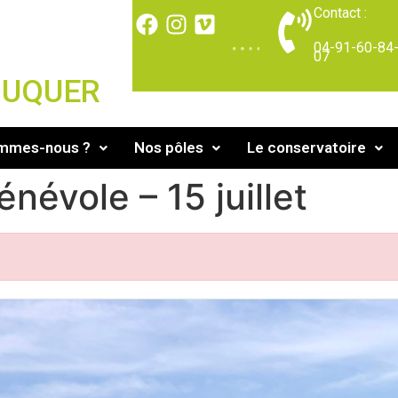
Contact :
04-91-60-84
07
DUQUER
ommes-nous ?
Nos pôles
Le conservatoire
névole – 15 juillet