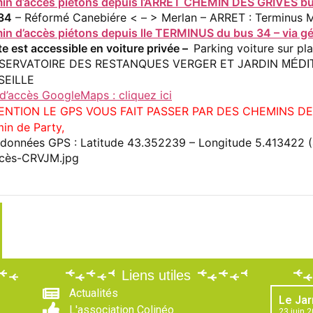
in d’accès piétons depuis l’ARRET CHEMIN DES GRIVES bus 
34
– Réformé Canebiére < – > Merlan – ARRET : Terminus
in d’accès piétons depuis lle TERMINUS du bus 34 – via gé
te est accessible en voiture privée –
Parking voiture sur pl
SERVATOIRE DES RESTANQUES VERGER ET JARDIN
MÉDI
SEILLE
 d’accès GoogleMaps : cliquez ici
ENTION LE GPS VOUS FAIT PASSER PAR DES CHEMINS D
in de Party,
données GPS : Latitude 43.352239 – Longitude 5.413422 
Liens utiles
Actualités
Le Jar
L'association Colinéo
23 juin 