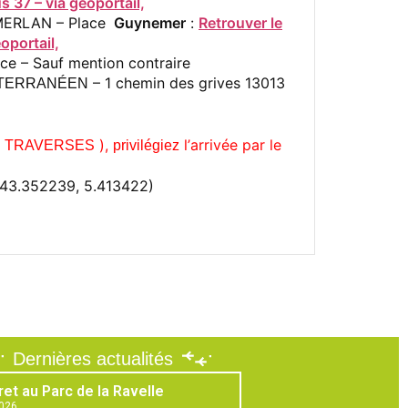
37 – via géoportail,
 MERLAN – Place
Guynemer
:
Retrouver le
oportail,
ace – Sauf mention contraire
– 1 chemin des grives 13013
TERRANÉEN
E
),
l’
arrivée par le
TRAVERSES
privilégiez
(43.352239, 5.413422)
Dernières actualités
ret au Parc de la Ravelle
2026