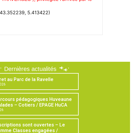
(43.352239, 5.413422)
Dernières actualités
ret au Parc de la Ravelle
2026
arcours pédagogiques Huveaune
lades – Cotiers / EPAGE HuCA
026
scriptions sont ouvertes – Le
amme Classes engagées /