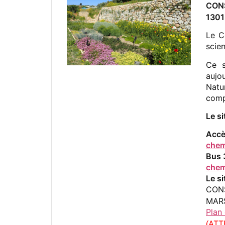
CON
1301
Le C
scie
Ce s
aujo
Natu
comp
Le s
Accè
chem
Bus 
chem
Le si
CON
MAR
Plan
ATT
(