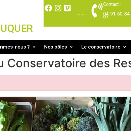
Contact :
04-91-60-84
07
DUQUER
ommes-nous ?
Nos pôles
Le conservatoire
u Conservatoire des Res