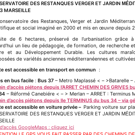
SERVATOIRE DES RESTANQUES VERGER ET JARDIN
MÉDI
3 MARSEILLE
onservatoire des Restanques, Verger et Jardin Méditerran
ntifique et social imaginé en 2000 et mis en œuvre depuis 2
ite de 6 hectares, préservé de l’urbanisation grâce à 
urd’hui un lieu de pédagogie, de formation, de recherche et
re et au Développement Durable. Les cultures maraîch
osées de variétés anciennes méditerranéennes et cultivées 
ite est accessible en transport en commun
:
s en bus facile
:
Bus 37
– Metro Maplassé < – >Batarelle –
in d’accès piétons depuis l’ARRET CHEMIN DES GRIVES bus 
34
– Réformé Canebiére < – > Merlan – ARRET : Terminus
in d’accès piétons depuis lle TERMINUS du bus 34 – via gé
te est accessible en voiture privée –
Parking voiture sur pl
SERVATOIRE DES RESTANQUES VERGER ET JARDIN
MÉDI
SEILLE
 d’accès GoogleMaps : cliquez ici
ENTION LE GPS VOUS FAIT PASSER PAR DES CHEMINS D