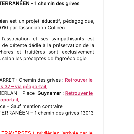
– 1 chemin des grives
TERRANÉEN
éen est un projet éducatif, pédagogique,
010 par l’association Colinéo.
l’association et ses sympathisants est
 de détente dédié à la préservation de la
ères et fruitières sont exclusivement
selon les préceptes de l’agroécologie.
 ARRET : Chemin des grives :
Retrouver le
37 – via géoportail,
 MERLAN – Place
Guynemer
:
Retrouver le
oportail,
ace – Sauf mention contraire
– 1 chemin des grives 13013
TERRANÉEN
E
),
l’
arrivée par le
TRAVERSES
privilégiez