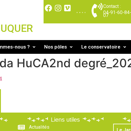
Contact :
04-91-60-84
07
DUQUER
ommes-nous ?
Nos pôles
Le conservatoire
éda HuCA2nd degré_20
4
Liens utiles
Actualités
Le Jar