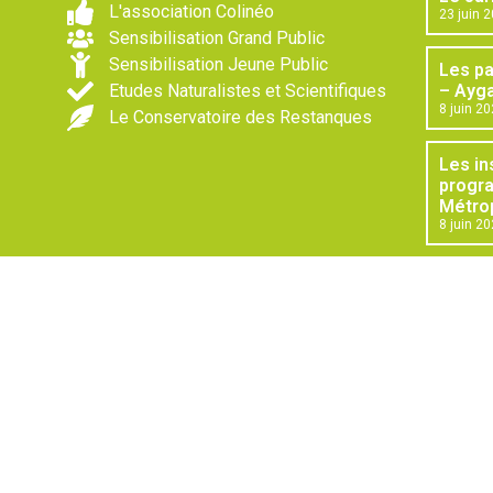
L'association Colinéo
23 juin 
Sensibilisation Grand Public
Sensibilisation Jeune Public
Les p
Etudes Naturalistes et Scientifiques
– Ayga
8 juin 2
Le Conservatoire des Restanques
Les in
progr
Métrop
8 juin 2