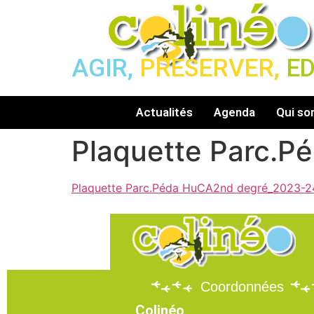
AGIR,
PRESERVER,
E
Actualités
Agenda
Qui s
Plaquette Parc.P
Plaquette Parc.Péda HuCA2nd degré_2023-2
Coordonnées
Colinéo