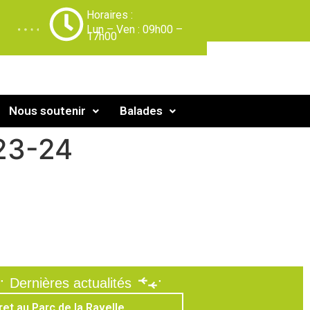
Horaires :
-
Lun – Ven : 09h00 –
17h00
Nous soutenir
Balades
23-24
Dernières actualités
ret au Parc de la Ravelle