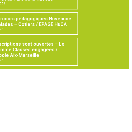
2026
arcours pédagogiques Huveaune
lades – Cotiers / EPAGE HuCA
026
scriptions sont ouvertes – Le
amme Classes engagées /
ole Aix-Marseille
026